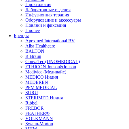
Проктология
Лабораторные изделия
Инфузионная терапия
Оборудование и аксессуары
Повязки и фиксация
Прочее
Бренды
Apexmed International BV
Alba Healthcare
BALTON
B-Braun
ConvaTec (UNOMEDICAL)
ETHICON Jonson&Jonson
Medivice (Медивайс)
MEDICO Индия
MEDEREN
PFM MEDICAL
SURU
STERIMED Индия
Ribbel
FREBOR
FEATHER®
VOLKMANN
Swann-Morton
МИМ