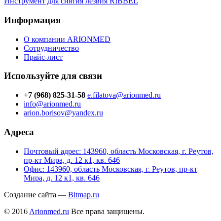
Инструмент для снятия лезвия RIBBEL
Информация
О компании ARIONMED
Сотрудничество
Прайс-лист
Используйте для связи
+7 (968) 825-31-58
e.filatova@arionmed.ru
info@arionmed.ru
arion.borisov@yandex.ru
Адреса
Почтовый адрес: 143960, область Московская, г. Реутов,
пр-кт Мира, д. 12 к1, кв. 646
Офис: 143960, область Московская, г. Реутов, пр-кт
Мира, д. 12 к1, кв. 646
Создание сайта —
Bitmap.ru
© 2016
Arionmed.ru
Все права защищены.