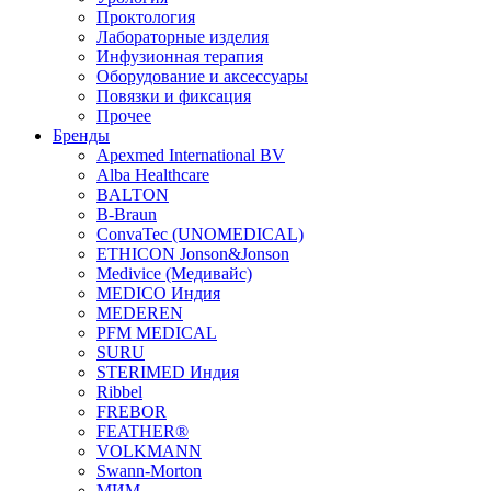
Проктология
Лабораторные изделия
Инфузионная терапия
Оборудование и аксессуары
Повязки и фиксация
Прочее
Бренды
Apexmed International BV
Alba Healthcare
BALTON
B-Braun
ConvaTec (UNOMEDICAL)
ETHICON Jonson&Jonson
Medivice (Медивайс)
MEDICO Индия
MEDEREN
PFM MEDICAL
SURU
STERIMED Индия
Ribbel
FREBOR
FEATHER®
VOLKMANN
Swann-Morton
МИМ