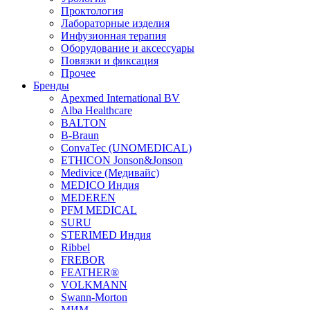
Проктология
Лабораторные изделия
Инфузионная терапия
Оборудование и аксессуары
Повязки и фиксация
Прочее
Бренды
Apexmed International BV
Alba Healthcare
BALTON
B-Braun
ConvaTec (UNOMEDICAL)
ETHICON Jonson&Jonson
Medivice (Медивайс)
MEDICO Индия
MEDEREN
PFM MEDICAL
SURU
STERIMED Индия
Ribbel
FREBOR
FEATHER®
VOLKMANN
Swann-Morton
МИМ