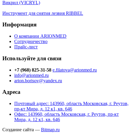
Викрил (VICRYL)
Инструмент для снятия лезвия RIBBEL
Информация
О компании ARIONMED
Сотрудничество
Прайс-лист
Используйте для связи
+7 (968) 825-31-58
e.filatova@arionmed.ru
info@arionmed.ru
arion.borisov@yandex.ru
Адреса
Почтовый адрес: 143960, область Московская, г. Реутов,
пр-кт Мира, д. 12 к1, кв. 646
Офис: 143960, область Московская, г. Реутов, пр-кт
Мира, д. 12 к1, кв. 646
Создание сайта —
Bitmap.ru