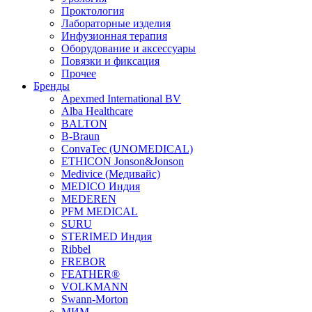
Проктология
Лабораторные изделия
Инфузионная терапия
Оборудование и аксессуары
Повязки и фиксация
Прочее
Бренды
Apexmed International BV
Alba Healthcare
BALTON
B-Braun
ConvaTec (UNOMEDICAL)
ETHICON Jonson&Jonson
Medivice (Медивайс)
MEDICO Индия
MEDEREN
PFM MEDICAL
SURU
STERIMED Индия
Ribbel
FREBOR
FEATHER®
VOLKMANN
Swann-Morton
МИМ