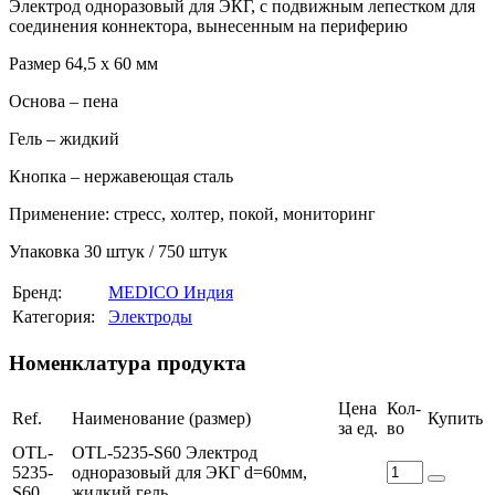
Электрод одноразовый для ЭКГ, с подвижным лепестком для
соединения коннектора, вынесенным на периферию
Размер 64,5 x 60 мм
Основа – пена
Гель – жидкий
Кнопка – нержавеющая сталь
Применение: стресс, холтер, покой, мониторинг
Упаковка 30 штук / 750 штук
Бренд:
MEDICO Индия
Категория:
Электроды
Номенклатура продукта
Цена
Кол-
Ref.
Наименование (размер)
Купить
за ед.
во
OTL-
OTL-5235-S60 Электрод
5235-
одноразовый для ЭКГ d=60мм,
S60
жидкий гель.