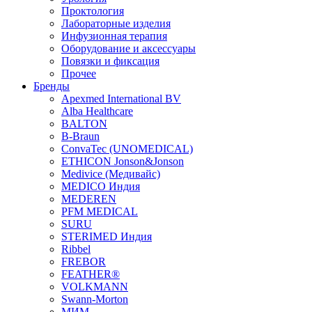
Проктология
Лабораторные изделия
Инфузионная терапия
Оборудование и аксессуары
Повязки и фиксация
Прочее
Бренды
Apexmed International BV
Alba Healthcare
BALTON
B-Braun
ConvaTec (UNOMEDICAL)
ETHICON Jonson&Jonson
Medivice (Медивайс)
MEDICO Индия
MEDEREN
PFM MEDICAL
SURU
STERIMED Индия
Ribbel
FREBOR
FEATHER®
VOLKMANN
Swann-Morton
МИМ