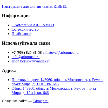
Инструмент для снятия лезвия RIBBEL
Информация
О компании ARIONMED
Сотрудничество
Прайс-лист
Используйте для связи
+7 (968) 825-31-58
e.filatova@arionmed.ru
info@arionmed.ru
arion.borisov@yandex.ru
Адреса
Почтовый адрес: 143960, область Московская, г. Реутов,
пр-кт Мира, д. 12 к1, кв. 646
Офис: 143960, область Московская, г. Реутов, пр-кт
Мира, д. 12 к1, кв. 646
Создание сайта —
Bitmap.ru