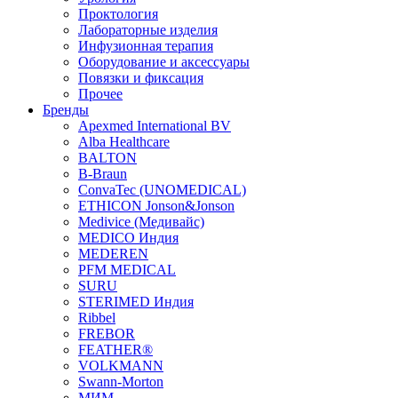
Проктология
Лабораторные изделия
Инфузионная терапия
Оборудование и аксессуары
Повязки и фиксация
Прочее
Бренды
Apexmed International BV
Alba Healthcare
BALTON
B-Braun
ConvaTec (UNOMEDICAL)
ETHICON Jonson&Jonson
Medivice (Медивайс)
MEDICO Индия
MEDEREN
PFM MEDICAL
SURU
STERIMED Индия
Ribbel
FREBOR
FEATHER®
VOLKMANN
Swann-Morton
МИМ