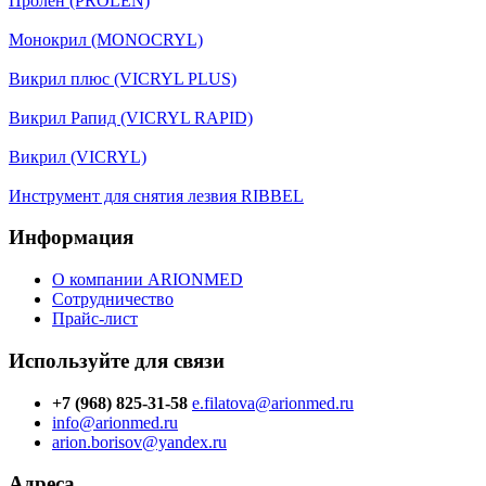
Пролен (PROLEN)
Монокрил (MONOCRYL)
Викрил плюс (VICRYL PLUS)
Викрил Рапид (VICRYL RAPID)
Викрил (VICRYL)
Инструмент для снятия лезвия RIBBEL
Информация
О компании ARIONMED
Сотрудничество
Прайс-лист
Используйте для связи
+7 (968) 825-31-58
e.filatova@arionmed.ru
info@arionmed.ru
arion.borisov@yandex.ru
Адреса