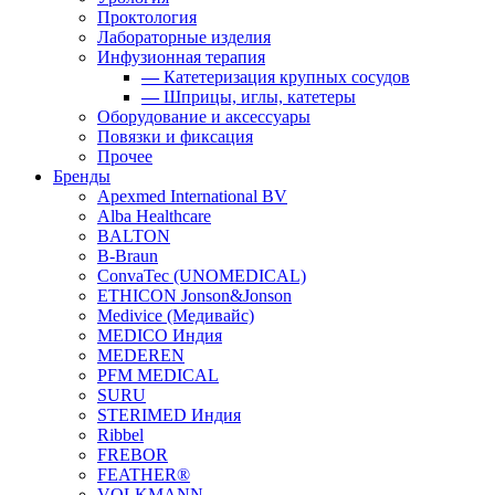
Проктология
Лабораторные изделия
Инфузионная терапия
—
Катетеризация крупных сосудов
—
Шприцы, иглы, катетеры
Оборудование и аксессуары
Повязки и фиксация
Прочее
Бренды
Apexmed International BV
Alba Healthcare
BALTON
B-Braun
ConvaTec (UNOMEDICAL)
ETHICON Jonson&Jonson
Medivice (Медивайс)
MEDICO Индия
MEDEREN
PFM MEDICAL
SURU
STERIMED Индия
Ribbel
FREBOR
FEATHER®
VOLKMANN