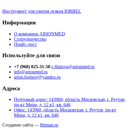
Инструмент для снятия лезвия RIBBEL
Информация
О компании ARIONMED
Сотрудничество
Прайс-лист
Используйте для связи
+7 (968) 825-31-58
e.filatova@arionmed.ru
info@arionmed.ru
arion.borisov@yandex.ru
Адреса
Почтовый адрес: 143960, область Московская, г. Реутов,
пр-кт Мира, д. 12 к1, кв. 646
Офис: 143960, область Московская, г. Реутов, пр-кт
Мира, д. 12 к1, кв. 646
Создание сайта —
Bitmap.ru