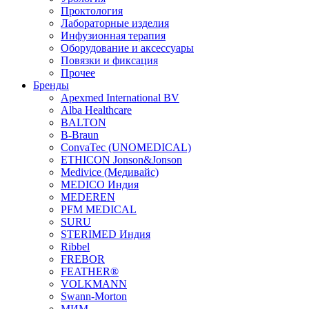
Проктология
Лабораторные изделия
Инфузионная терапия
Оборудование и аксессуары
Повязки и фиксация
Прочее
Бренды
Apexmed International BV
Alba Healthcare
BALTON
B-Braun
ConvaTec (UNOMEDICAL)
ETHICON Jonson&Jonson
Medivice (Медивайс)
MEDICO Индия
MEDEREN
PFM MEDICAL
SURU
STERIMED Индия
Ribbel
FREBOR
FEATHER®
VOLKMANN
Swann-Morton
МИМ