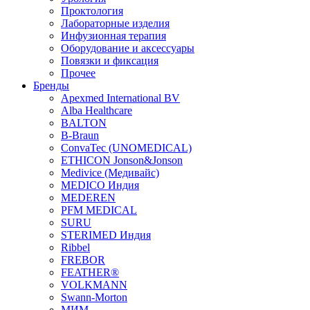
Проктология
Лабораторные изделия
Инфузионная терапия
Оборудование и аксессуары
Повязки и фиксация
Прочее
Бренды
Apexmed International BV
Alba Healthcare
BALTON
B-Braun
ConvaTec (UNOMEDICAL)
ETHICON Jonson&Jonson
Medivice (Медивайс)
MEDICO Индия
MEDEREN
PFM MEDICAL
SURU
STERIMED Индия
Ribbel
FREBOR
FEATHER®
VOLKMANN
Swann-Morton
МИМ