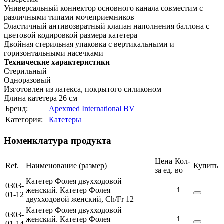
Универсальный коннектор основного канала совместим с
различными типами мочеприемников
Эластичный антивозвратный клапан наполнения баллона с
цветовой кодировкой размера катетера
Двойная стерильная упаковка с вертикальными и
горизонтальными насечками
Технические характеристики
Стерильный
Одноразовый
Изготовлен из латекса, покрытого силиконом
Длина катетера 26 см
Бренд:
Apexmed International BV
Категория:
Катетеры
Номенклатура продукта
Цена
Кол-
Ref.
Наименование (размер)
Купить
за ед.
во
Катетер Фолея двухходовой
0303-
женский. Катетер Фолея
01-12
двухходовой женский, Ch/Fr 12
Катетер Фолея двухходовой
0303-
женский. Катетер Фолея
01-14