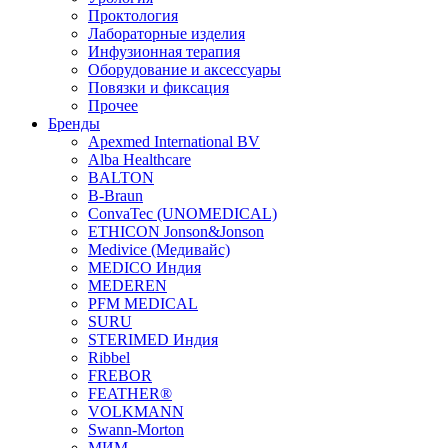
Проктология
Лабораторные изделия
Инфузионная терапия
Оборудование и аксессуары
Повязки и фиксация
Прочее
Бренды
Apexmed International BV
Alba Healthcare
BALTON
B-Braun
ConvaTec (UNOMEDICAL)
ETHICON Jonson&Jonson
Medivice (Медивайс)
MEDICO Индия
MEDEREN
PFM MEDICAL
SURU
STERIMED Индия
Ribbel
FREBOR
FEATHER®
VOLKMANN
Swann-Morton
МИМ