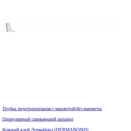
Трубка эндотрахеальная с манжетой/без манжеты
Циркулярный сшивающий аппарат
Кожный клей Дермабонд (DERMABOND)