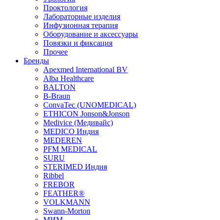
Проктология
Лабораторные изделия
Инфузионная терапия
Оборудование и аксессуары
Повязки и фиксация
Прочее
Бренды
Apexmed International BV
Alba Healthcare
BALTON
B-Braun
ConvaTec (UNOMEDICAL)
ETHICON Jonson&Jonson
Medivice (Медивайс)
MEDICO Индия
MEDEREN
PFM MEDICAL
SURU
STERIMED Индия
Ribbel
FREBOR
FEATHER®
VOLKMANN
Swann-Morton
МИМ