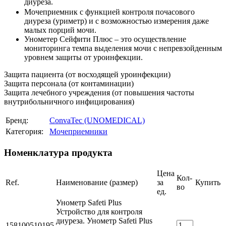
диуреза.
Мочеприемник с функцией контроля почасового
диуреза (уриметр) и с возможностью измерения даже
малых порций мочи.
Унометер Сейфити Плюс – это осуществление
мониторинга темпа выделения мочи с непревзойденным
уровнем защиты от уроинфекции.
Защита пациента (от восходящей уроинфекции)
Защита персонала (от контаминации)
Защита лечебного учреждения (от повышения частоты
внутрибольничного инфицирования)
Бренд:
ConvaTec (UNOMEDICAL)
Категория:
Мочеприемники
Номенклатура продукта
Цена
Кол-
Ref.
Наименование (размер)
за
Купить
во
ед.
Унометр Safeti Plus
Устройство для контроля
диуреза. Унометр Safeti Plus
158100510195