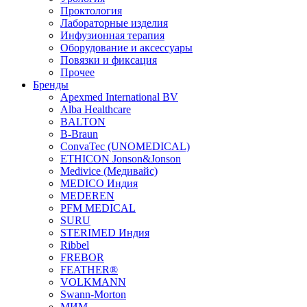
Проктология
Лабораторные изделия
Инфузионная терапия
Оборудование и аксессуары
Повязки и фиксация
Прочее
Бренды
Apexmed International BV
Alba Healthcare
BALTON
B-Braun
ConvaTec (UNOMEDICAL)
ETHICON Jonson&Jonson
Medivice (Медивайс)
MEDICO Индия
MEDEREN
PFM MEDICAL
SURU
STERIMED Индия
Ribbel
FREBOR
FEATHER®
VOLKMANN
Swann-Morton
МИМ