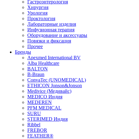
Гастроэнтерология
Хирургия
Урология
Проктология
Лабораторные изделия
Инфузионная терапия
Оборудование и аксессуары
Повязки и фиксация
Прочее
Бренды
Apexmed International BV
Alba Healthcare
BALTON
B-Braun
ConvaTec (UNOMEDICAL)
ETHICON Jonson&Jonson
Medivice (Медивайс)
MEDICO Индия
MEDEREN
PFM MEDICAL
SURU
STERIMED Индия
Ribbel
FREBOR
FEATHER®