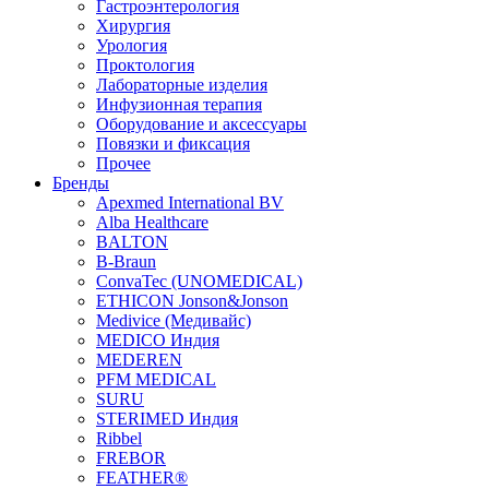
Гастроэнтерология
Хирургия
Урология
Проктология
Лабораторные изделия
Инфузионная терапия
Оборудование и аксессуары
Повязки и фиксация
Прочее
Бренды
Apexmed International BV
Alba Healthcare
BALTON
B-Braun
ConvaTec (UNOMEDICAL)
ETHICON Jonson&Jonson
Medivice (Медивайс)
MEDICO Индия
MEDEREN
PFM MEDICAL
SURU
STERIMED Индия
Ribbel
FREBOR
FEATHER®