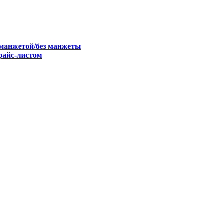
 манжетой/без манжеты
райс-листом