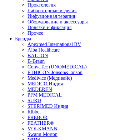
Проктология
Лабораторные изделия
Инфузионная терапия
Оборудование и аксессуары
Повязки и фиксация
Прочее
Бренды
Apexmed International BV
Alba Healthcare
BALTON
B-Braun
ConvaTec (UNOMEDICAL)
ETHICON Jonson&Jonson
Medivice (Медивайс)
MEDICO Индия
MEDEREN
PFM MEDICAL
SURU
STERIMED Индия
Ribbel
FREBOR
FEATHER®
VOLKMANN
Swann-Morton
МИМ