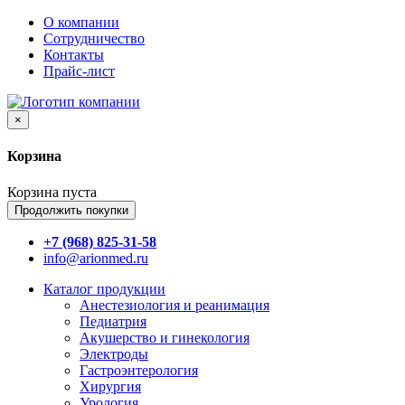
О компании
Сотрудничество
Контакты
Прайс-лист
×
Корзина
Корзина пуста
Продолжить покупки
+7 (968) 825-31-58
info@arionmed.ru
Каталог
продукции
Анестезиология и реанимация
Педиатрия
Акушерство и гинекология
Электроды
Гастроэнтерология
Хирургия
Урология