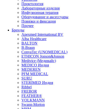
Проктология
Лабораторные изделия
Инфузионная терапия
Оборудование и аксессуары
Повязки и фиксация
Прочее
Бренды
Apexmed International BV
Alba Healthcare
BALTON
B-Braun
ConvaTec (UNOMEDICAL)
ETHICON Jonson&Jonson
Medivice (Медивайс)
MEDICO Индия
MEDEREN
PFM MEDICAL
SURU
STERIMED Индия
Ribbel
FREBOR
FEATHER®
VOLKMANN
Swann-Morton
МИМ