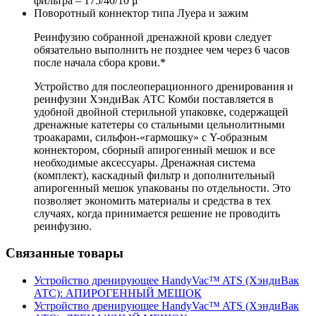
фильтра – 175/40/10 μ
Поворотный коннектор типа Луера и зажим
Реинфузию собранной дренажной крови следует
обязательно выполнить не позднее чем через 6 часов
после начала сбора крови.*
Устройство для послеоперационного дренирования и
реинфузии ХэндиВак АТС Комби поставляется в
удобной двойной стерильной упаковке, содержащей
дренажные катетеры со стальными цельнолитными
троакарами, сильфон-«гармошку» с Y-образным
коннектором, сборный апирогенный мешок и все
необходимые аксессуары. Дренажная система
(комплект), каскадный фильтр и дополнительный
апирогенный мешок упакованы по отдельности. Это
позволяет экономить материалы и средства в тех
случаях, когда принимается решение не проводить
реинфузию.
Связанные товары
Устройство дренирующее HandyVac™ ATS (ХэндиВак
АТС): АПИРОГЕННЫЙ МЕШОК
Устройство дренирующее HandyVac™ ATS (ХэндиВак