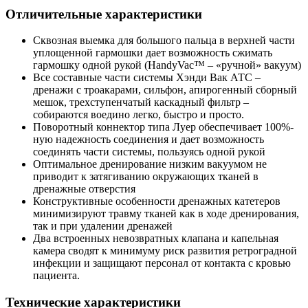
Отличительные характеристики
Сквозная выемка для большого пальца в верхней части
уплощенной гармошки дает возможность сжимать
гармошку одной рукой (HandyVac™ – «ручной» вакуум)
Все составные части системы Хэнди Вак АТС –
дренажи с троакарами, сильфон, апирогенный сборный
мешок, трехступенчатый каскадный фильтр –
собираются воедино легко, быстро и просто.
Поворотный коннектор типа Луер обеспечивает 100%-
ную надежность соединения и дает возможность
соединять части системы, пользуясь одной рукой
Оптимальное дренирование низким вакуумом не
приводит к затягиванию окружающих тканей в
дренажные отверстия
Конструктивные особенности дренажных катетеров
минимизируют травму тканей как в ходе дренирования,
так и при удалении дренажей
Два встроенных невозвратных клапана и капельная
камера сводят к минимуму риск развития ретроградной
инфекции и защищают персонал от контакта с кровью
пациента.
Технические характеристики