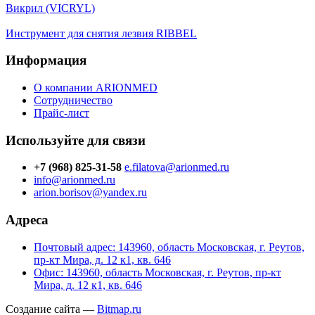
Викрил (VICRYL)
Инструмент для снятия лезвия RIBBEL
Информация
О компании ARIONMED
Сотрудничество
Прайс-лист
Используйте для связи
+7 (968) 825-31-58
e.filatova@arionmed.ru
info@arionmed.ru
arion.borisov@yandex.ru
Адреса
Почтовый адрес: 143960, область Московская, г. Реутов,
пр-кт Мира, д. 12 к1, кв. 646
Офис: 143960, область Московская, г. Реутов, пр-кт
Мира, д. 12 к1, кв. 646
Создание сайта —
Bitmap.ru