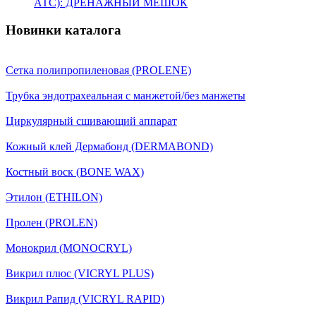
АТС): ДРЕНАЖНЫЙ МЕШОК
Новинки каталога
Сетка полипропиленовая (PROLENE)
Трубка эндотрахеальная с манжетой/без манжеты
Циркулярный сшивающий аппарат
Кожный клей Дермабонд (DERMABOND)
Костный воск (BONE WAX)
Этилон (ETHILON)
Пролен (PROLEN)
Монокрил (MONOCRYL)
Викрил плюс (VICRYL PLUS)
Викрил Рапид (VICRYL RAPID)