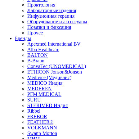
Проктология
Лабораторные изделия
Инфузионная терапия
Оборудование и аксессуары
Повязки и фиксация
Прочее
Бренды
Apexmed International BV
Alba Healthcare
BALTON
B-Braun
ConvaTec (UNOMEDICAL)
ETHICON Jonson&Jonson
Medivice (Медивайс)
MEDICO Индия
MEDEREN
PFM MEDICAL
SURU
STERIMED Индия
Ribbel
FREBOR
FEATHER®
VOLKMANN
Swann-Morton
МИМ