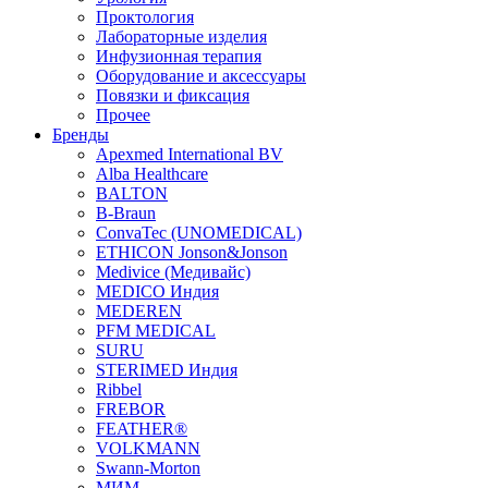
Проктология
Лабораторные изделия
Инфузионная терапия
Оборудование и аксессуары
Повязки и фиксация
Прочее
Бренды
Apexmed International BV
Alba Healthcare
BALTON
B-Braun
ConvaTec (UNOMEDICAL)
ETHICON Jonson&Jonson
Medivice (Медивайс)
MEDICO Индия
MEDEREN
PFM MEDICAL
SURU
STERIMED Индия
Ribbel
FREBOR
FEATHER®
VOLKMANN
Swann-Morton
МИМ