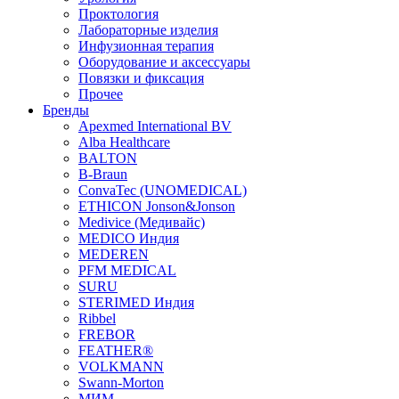
Проктология
Лабораторные изделия
Инфузионная терапия
Оборудование и аксессуары
Повязки и фиксация
Прочее
Бренды
Apexmed International BV
Alba Healthcare
BALTON
B-Braun
ConvaTec (UNOMEDICAL)
ETHICON Jonson&Jonson
Medivice (Медивайс)
MEDICO Индия
MEDEREN
PFM MEDICAL
SURU
STERIMED Индия
Ribbel
FREBOR
FEATHER®
VOLKMANN
Swann-Morton
МИМ