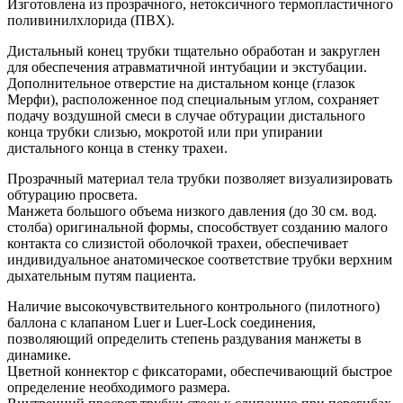
Изготовлена из прозрачного, нетоксичного термопластичного
поливинилхлорида (ПВХ).
Дистальный конец трубки тщательно обработан и закруглен
для обеспечения атравматичной интубации и экстубации.
Дополнительное отверстие на дистальном конце (глазок
Мерфи), расположенное под специальным углом, сохраняет
подачу воздушной смеси в случае обтурации дистального
конца трубки слизью, мокротой или при упирании
дистального конца в стенку трахеи.
Прозрачный материал тела трубки позволяет визуализировать
обтурацию просвета.
Манжета большого объема низкого давления (до 30 см. вод.
столба) оригинальной формы, способствует созданию малого
контакта со слизистой оболочкой трахеи, обеспечивает
индивидуальное анатомическое соответствие трубки верхним
дыхательным путям пациента.
Наличие высокочувствительного контрольного (пилотного)
баллона с клапаном Luer и Luer-Lock соединения,
позволяющий определить степень раздувания манжеты в
динамике.
Цветной коннектор с фиксаторами, обеспечивающий быстрое
определение необходимого размера.