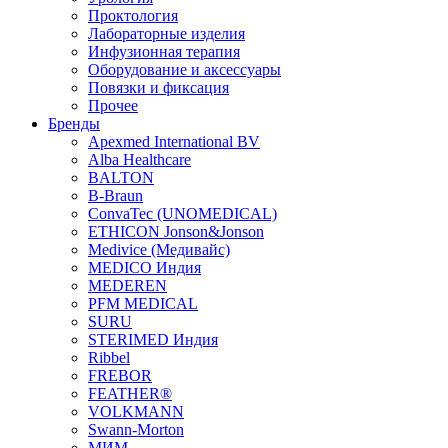
Проктология
Лабораторные изделия
Инфузионная терапия
Оборудование и аксессуары
Повязки и фиксация
Прочее
Бренды
Apexmed International BV
Alba Healthcare
BALTON
B-Braun
ConvaTec (UNOMEDICAL)
ETHICON Jonson&Jonson
Medivice (Медивайс)
MEDICO Индия
MEDEREN
PFM MEDICAL
SURU
STERIMED Индия
Ribbel
FREBOR
FEATHER®
VOLKMANN
Swann-Morton
МИМ