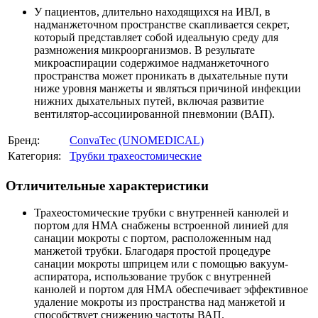
У пациентов, длительно находящихся на ИВЛ, в
надманжеточном пространстве скапливается секрет,
который представляет собой идеальную среду для
размножения микроорганизмов. В результате
микроаспирации содержимое надманжеточного
пространства может проникать в дыхательные пути
ниже уровня манжеты и являться причиной инфекции
нижних дыхательных путей, включая развитие
вентилятор-ассоциированной пневмонии (ВАП).
Бренд:
ConvaTec (UNOMEDICAL)
Категория:
Трубки трахеостомические
Отличительные характеристики
Трахеостомические трубки с внутренней канюлей и
портом для НМА снабжены встроенной линией для
санации мокроты с портом, расположенным над
манжетой трубки. Благодаря простой процедуре
санации мокроты шприцем или с помощью вакуум-
аспиратора, использование трубок с внутренней
канюлей и портом для НМА обеспечивает эффективное
удаление мокроты из пространства над манжетой и
способствует снижению частоты ВАП.