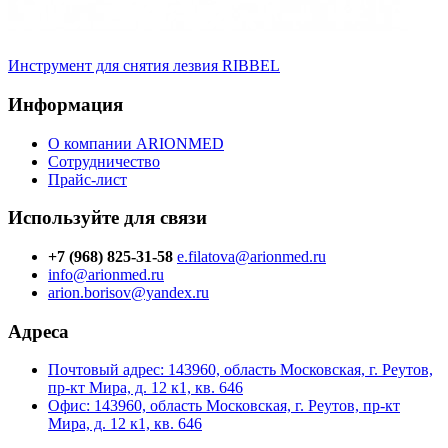
Инструмент для снятия лезвия RIBBEL
Информация
О компании ARIONMED
Сотрудничество
Прайс-лист
Используйте для связи
+7 (968) 825-31-58
e.filatova@arionmed.ru
info@arionmed.ru
arion.borisov@yandex.ru
Адреса
Почтовый адрес: 143960, область Московская, г. Реутов,
пр-кт Мира, д. 12 к1, кв. 646
Офис: 143960, область Московская, г. Реутов, пр-кт
Мира, д. 12 к1, кв. 646