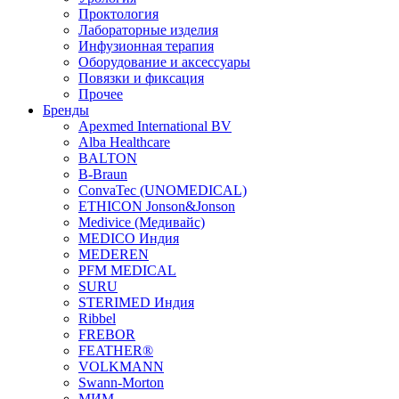
Проктология
Лабораторные изделия
Инфузионная терапия
Оборудование и аксессуары
Повязки и фиксация
Прочее
Бренды
Apexmed International BV
Alba Healthcare
BALTON
B-Braun
ConvaTec (UNOMEDICAL)
ETHICON Jonson&Jonson
Medivice (Медивайс)
MEDICO Индия
MEDEREN
PFM MEDICAL
SURU
STERIMED Индия
Ribbel
FREBOR
FEATHER®
VOLKMANN
Swann-Morton
МИМ