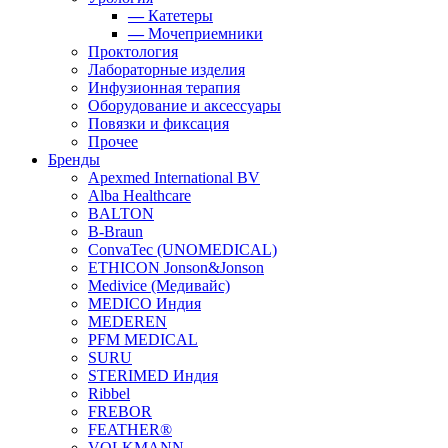
—
Катетеры
—
Мочеприемники
Проктология
Лабораторные изделия
Инфузионная терапия
Оборудование и аксессуары
Повязки и фиксация
Прочее
Бренды
Apexmed International BV
Alba Healthcare
BALTON
B-Braun
ConvaTec (UNOMEDICAL)
ETHICON Jonson&Jonson
Medivice (Медивайс)
MEDICO Индия
MEDEREN
PFM MEDICAL
SURU
STERIMED Индия
Ribbel
FREBOR
FEATHER®
VOLKMANN