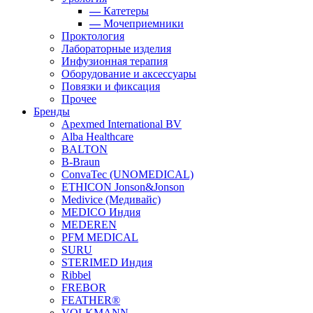
—
Катетеры
—
Мочеприемники
Проктология
Лабораторные изделия
Инфузионная терапия
Оборудование и аксессуары
Повязки и фиксация
Прочее
Бренды
Apexmed International BV
Alba Healthcare
BALTON
B-Braun
ConvaTec (UNOMEDICAL)
ETHICON Jonson&Jonson
Medivice (Медивайс)
MEDICO Индия
MEDEREN
PFM MEDICAL
SURU
STERIMED Индия
Ribbel
FREBOR
FEATHER®
VOLKMANN