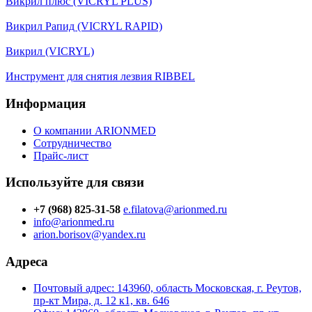
Викрил плюс (VICRYL PLUS)
Викрил Рапид (VICRYL RAPID)
Викрил (VICRYL)
Инструмент для снятия лезвия RIBBEL
Информация
О компании ARIONMED
Сотрудничество
Прайс-лист
Используйте для связи
+7 (968) 825-31-58
e.filatova@arionmed.ru
info@arionmed.ru
arion.borisov@yandex.ru
Адреса
Почтовый адрес: 143960, область Московская, г. Реутов,
пр-кт Мира, д. 12 к1, кв. 646