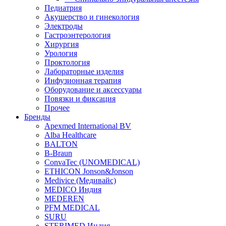
Педиатрия
Акушерство и гинекология
Электроды
Гастроэнтерология
Хирургия
Урология
Проктология
Лабораторные изделия
Инфузионная терапия
Оборудование и аксессуары
Повязки и фиксация
Прочее
Бренды
Apexmed International BV
Alba Healthcare
BALTON
B-Braun
ConvaTec (UNOMEDICAL)
ETHICON Jonson&Jonson
Medivice (Медивайс)
MEDICO Индия
MEDEREN
PFM MEDICAL
SURU
STERIMED Индия