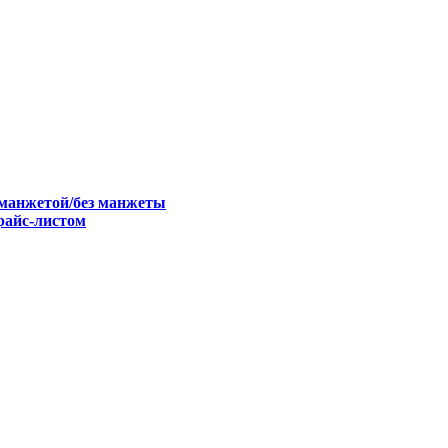
 манжетой/без манжеты
райс-листом