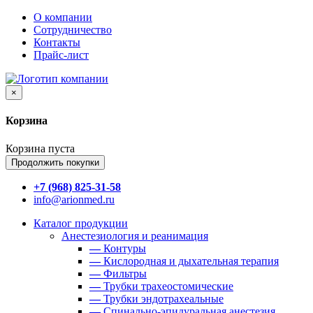
О компании
Сотрудничество
Контакты
Прайс-лист
×
Корзина
Корзина пуста
Продолжить покупки
+7 (968) 825-31-58
info@arionmed.ru
Каталог
продукции
Анестезиология и реанимация
—
Контуры
—
Кислородная и дыхательная терапия
—
Фильтры
—
Трубки трахеостомические
—
Трубки эндотрахеальные
—
Спинально-эпидуральная анестезия