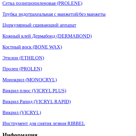
Сетка полипропиленовая (PROLENE)
Трубка эндотрахеальная с манжетой/без манжеты
Циркулярный сшивающий аппарат
Кожный клей Дермабонд (DERMABOND)
Костный воск (BONE WAX)
Этилон (ETHILON)
Пролен (PROLEN)
Монокрил (MONOCRYL)
Викрил плюс (VICRYL PLUS)
Викрил Рапид (VICRYL RAPID)
Викрил (VICRYL)
Инструмент для снятия лезвия RIBBEL
Информация