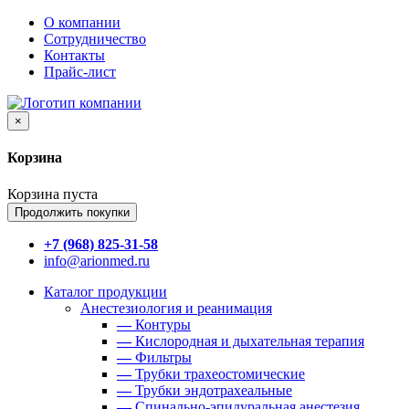
О компании
Сотрудничество
Контакты
Прайс-лист
×
Корзина
Корзина пуста
Продолжить покупки
+7 (968) 825-31-58
info@arionmed.ru
Каталог
продукции
Анестезиология и реанимация
—
Контуры
—
Кислородная и дыхательная терапия
—
Фильтры
—
Трубки трахеостомические
—
Трубки эндотрахеальные
—
Спинально-эпидуральная анестезия