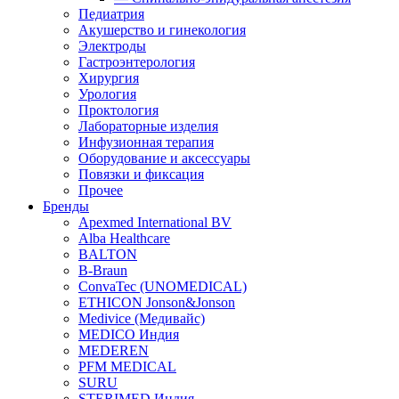
Педиатрия
Акушерство и гинекология
Электроды
Гастроэнтерология
Хирургия
Урология
Проктология
Лабораторные изделия
Инфузионная терапия
Оборудование и аксессуары
Повязки и фиксация
Прочее
Бренды
Apexmed International BV
Alba Healthcare
BALTON
B-Braun
ConvaTec (UNOMEDICAL)
ETHICON Jonson&Jonson
Medivice (Медивайс)
MEDICO Индия
MEDEREN
PFM MEDICAL
SURU
STERIMED Индия