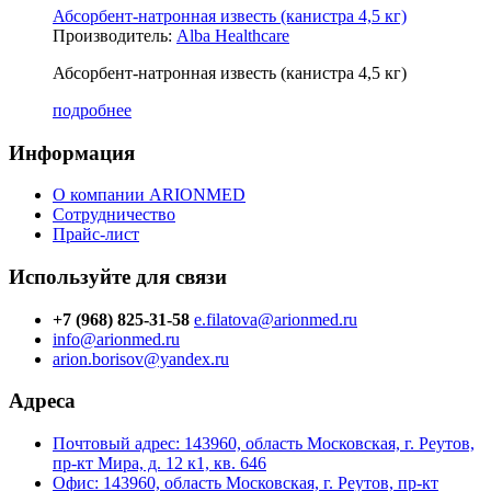
Абсорбент-натронная известь (канистра 4,5 кг)
Производитель:
Alba Healthcare
Абсорбент-натронная известь (канистра 4,5 кг)
подробнее
Информация
О компании ARIONMED
Сотрудничество
Прайс-лист
Используйте для связи
+7 (968) 825-31-58
e.filatova@arionmed.ru
info@arionmed.ru
arion.borisov@yandex.ru
Адреса
Почтовый адрес: 143960, область Московская, г. Реутов,
пр-кт Мира, д. 12 к1, кв. 646
Офис: 143960, область Московская, г. Реутов, пр-кт