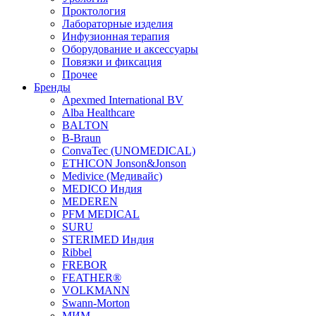
Проктология
Лабораторные изделия
Инфузионная терапия
Оборудование и аксессуары
Повязки и фиксация
Прочее
Бренды
Apexmed International BV
Alba Healthcare
BALTON
B-Braun
ConvaTec (UNOMEDICAL)
ETHICON Jonson&Jonson
Medivice (Медивайс)
MEDICO Индия
MEDEREN
PFM MEDICAL
SURU
STERIMED Индия
Ribbel
FREBOR
FEATHER®
VOLKMANN
Swann-Morton
МИМ