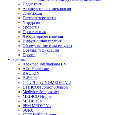
Педиатрия
Акушерство и гинекология
Электроды
Гастроэнтерология
Хирургия
Урология
Проктология
Лабораторные изделия
Инфузионная терапия
Оборудование и аксессуары
Повязки и фиксация
Прочее
Бренды
Apexmed International BV
Alba Healthcare
BALTON
B-Braun
ConvaTec (UNOMEDICAL)
ETHICON Jonson&Jonson
Medivice (Медивайс)
MEDICO Индия
MEDEREN
PFM MEDICAL
SURU
STERIMED Индия