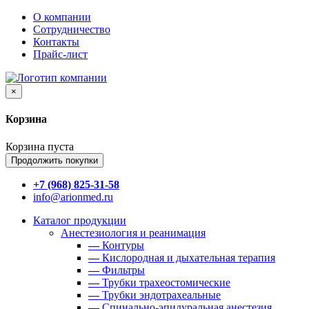
О компании
Сотрудничество
Контакты
Прайс-лист
×
Корзина
Корзина пуста
Продолжить покупки
+7 (968) 825-31-58
info@arionmed.ru
Каталог
продукции
Анестезиология и реанимация
—
Контуры
—
Кислородная и дыхательная терапия
—
Фильтры
—
Трубки трахеостомические
—
Трубки эндотрахеальные
—
Спинально-эпидуральная анестезия