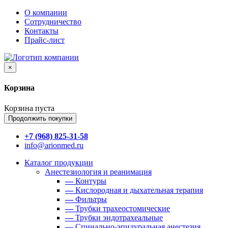
О компании
Сотрудничество
Контакты
Прайс-лист
×
Корзина
Корзина пуста
Продолжить покупки
+7 (968) 825-31-58
info@arionmed.ru
Каталог
продукции
Анестезиология и реанимация
—
Контуры
—
Кислородная и дыхательная терапия
—
Фильтры
—
Трубки трахеостомические
—
Трубки эндотрахеальные
—
Спинально-эпидуральная анестезия