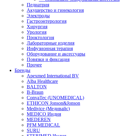
Педиатрия
Акушерство и гинекология
Электроды
Гастроэнтерология
Хирургия
Урология
Проктология
Лабораторные изделия
Инфузионная терапия
Оборудование и аксессуары
Повязки и фиксация
Прочее
Бренды
Apexmed International BV
Alba Healthcare
BALTON
B-Braun
ConvaTec (UNOMEDICAL)
ETHICON Jonson&Jonson
Medivice (Медивайс)
MEDICO Индия
MEDEREN
PFM MEDICAL
SURU
STERIMED Индия