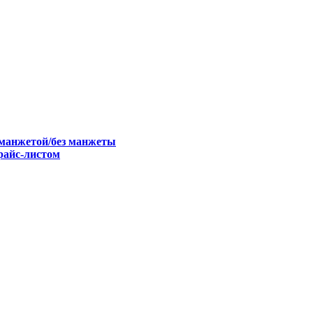
 манжетой/без манжеты
райс-листом