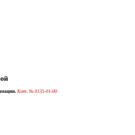
вой
имации.
Кат. № 0135-01-00