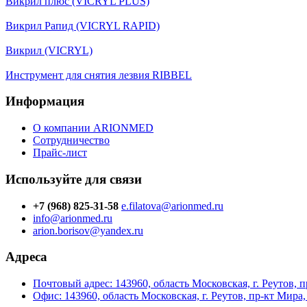
Викрил плюс (VICRYL PLUS)
Викрил Рапид (VICRYL RAPID)
Викрил (VICRYL)
Инструмент для снятия лезвия RIBBEL
Информация
О компании ARIONMED
Сотрудничество
Прайс-лист
Используйте для связи
+7 (968) 825-31-58
e.filatova@arionmed.ru
info@arionmed.ru
arion.borisov@yandex.ru
Адреса
Почтовый адрес: 143960, область Московская, г. Реутов, пр
Офис: 143960, область Московская, г. Реутов, пр-кт Мира, д