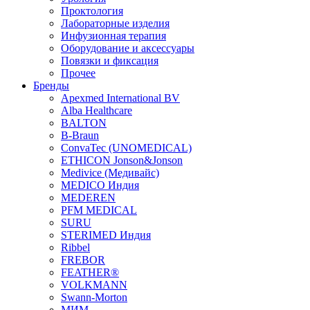
Проктология
Лабораторные изделия
Инфузионная терапия
Оборудование и аксессуары
Повязки и фиксация
Прочее
Бренды
Apexmed International BV
Alba Healthcare
BALTON
B-Braun
ConvaTec (UNOMEDICAL)
ETHICON Jonson&Jonson
Medivice (Медивайс)
MEDICO Индия
MEDEREN
PFM MEDICAL
SURU
STERIMED Индия
Ribbel
FREBOR
FEATHER®
VOLKMANN
Swann-Morton
МИМ