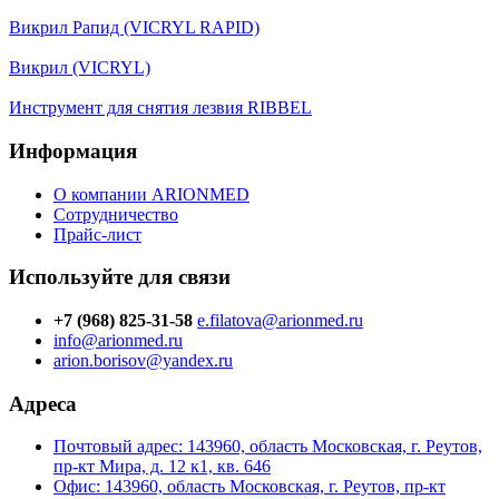
Викрил Рапид (VICRYL RAPID)
Викрил (VICRYL)
Инструмент для снятия лезвия RIBBEL
Информация
О компании ARIONMED
Сотрудничество
Прайс-лист
Используйте для связи
+7 (968) 825-31-58
e.filatova@arionmed.ru
info@arionmed.ru
arion.borisov@yandex.ru
Адреса
Почтовый адрес: 143960, область Московская, г. Реутов,
пр-кт Мира, д. 12 к1, кв. 646
Офис: 143960, область Московская, г. Реутов, пр-кт