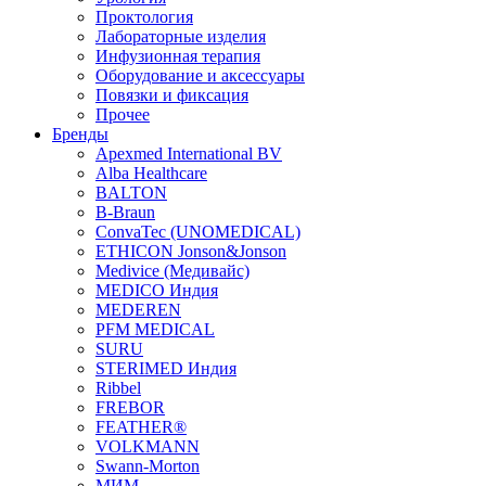
Проктология
Лабораторные изделия
Инфузионная терапия
Оборудование и аксессуары
Повязки и фиксация
Прочее
Бренды
Apexmed International BV
Alba Healthcare
BALTON
B-Braun
ConvaTec (UNOMEDICAL)
ETHICON Jonson&Jonson
Medivice (Медивайс)
MEDICO Индия
MEDEREN
PFM MEDICAL
SURU
STERIMED Индия
Ribbel
FREBOR
FEATHER®
VOLKMANN
Swann-Morton
МИМ